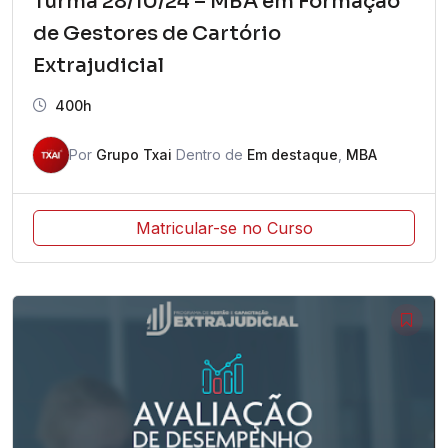
Turma 28/10/24 – MBA em Formação
de Gestores de Cartório
Extrajudicial
400h
Por
Grupo Txai
Dentro de
Em destaque
,
MBA
Matricular-se no Curso